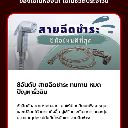
ของใช้ในห้องน้ำ ใช้ในชีวิตประจำวัน
8อันดับ สายฉีดชำระ ทนทาน หมด
ปัญหารั่วซึม
หัวฉีดกับสายยางถูกออกแบบให้เป็นกลีบมะเฟือง หมุน
และเปลี่ยนได้สะดวกยิ่งขึ้น ผู้ใช้รับประกันว่าการกดจะนุ่ม
นวลและอุปกรณ์ยังมีน้ำหนักเบา สายฉีดชำระ