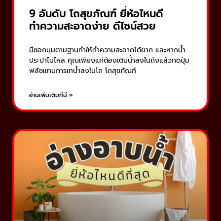
9 อันดับ โถสุขภัณฑ์ ยี่ห้อไหนดี
ทำความสะอาดง่าย ดีไซน์สวย
มีซอกมุมตามฐานทำให้ทำความสะอาดได้ยาก และหากน้ำ
ประปาไม่ไหล คุณเพียงแค่ต้องเติมน้ำลงในถังแล้วกดปุ่ม
ฟลัชแทนการเทน้ำลงในโถ โถสุขภัณฑ์
อ่านเพิ่มเติมที่นี่ »